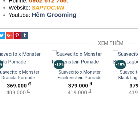
0902 672 755
Hotline:
.
Website:
SAPTOC.VN
Hẻm Grooming
Youtube:
XEM THÊM
0%
-10%
-10%
uavecito x Monster
Suavecito x Monster
Suavecit
Dracula Pomade
Frankenstein Pomade
Black La
đ
đ
369.000
379.000
37
đ
đ
409.000
419.000
419