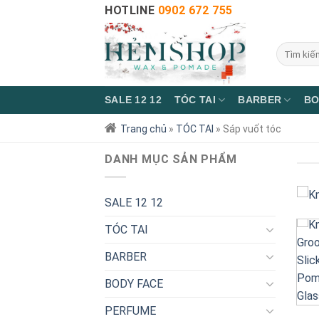
HOTLINE
0902 672 755
SALE 12 12
TÓC TAI
BARBER
BO
Trang chủ
»
TÓC TAI
»
Sáp vuốt tóc
DANH MỤC SẢN PHẨM
SALE 12 12
TÓC TAI
BARBER
BODY FACE
PERFUME