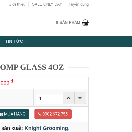
Giới thiệu
SALE ONLY DAY
Tuyển dụng
0
SẢN PHẨM
TIN TỨC
OMP GLASS 4OZ
đ
.000
MUA HÀNG
0902 672 755
 sản xuất:
Knight Grooming
.