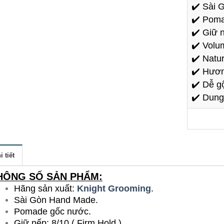
✔️
Sài 
✔️
Poma
✔️
Giữ n
✔️
Volum
✔️
Natur
✔️
Hương
✔️
Dễ gộ
✔️
Dung 
i tiết
HÔNG SỐ SẢN PHẨM:
Hãng sản xuất:
Knight Grooming
.
Sài Gòn Hand Made.
Pomade gốc nước.
Giữ nếp: 8/10 ( Firm Hold )