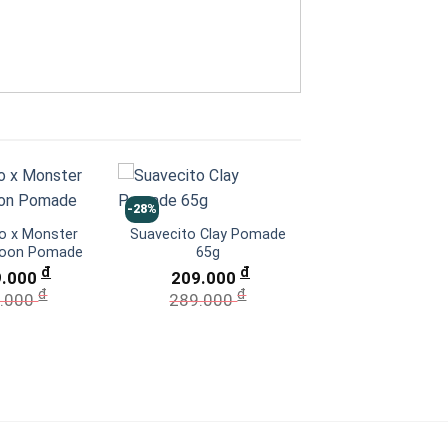
-28%
-5%
o x Monster
Suavecito Clay Pomade
Grim Grease Ma
goon Pomade
65g
Blend Pomad
đ
đ
9.000
209.000
529.000
đ
đ
đ
.000
289.000
559.000