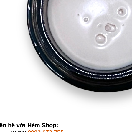
iên hệ với Hẻm Shop: