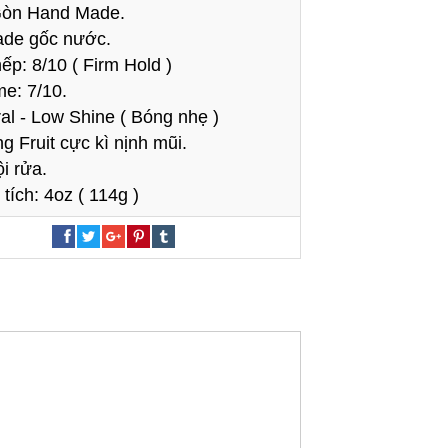
Gòn Hand Made.
de gốc nước.
ếp: 8/10 ( Firm Hold )
e: 7/10.
al - Low Shine ( Bóng nhẹ )
 Fruit cực kì nịnh mũi.
i rửa.
tích: 4oz ( 114g )