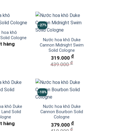
-27%
 hoa khô
 Solid Cologne
Nước hoa khô Duke
t hàng
Cannon Midnight Swim
Solid Cologne
đ
319.000
đ
439.000
-10%
a khô Duke
Nước hoa khô Duke
 Land Solid
Cannon Bourbon Solid
logne
Cologne
t hàng
đ
379.000
đ