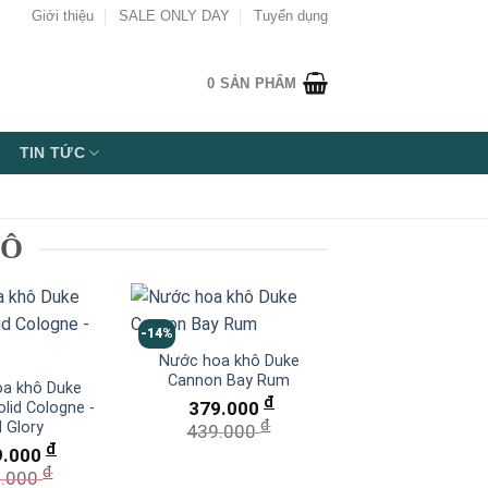
Giới thiệu
SALE ONLY DAY
Tuyển dụng
0
SẢN PHẨM
TIN TỨC
HÔ
-14%
Nước hoa khô Duke
Cannon Bay Rum
a khô Duke
đ
379.000
lid Cologne -
đ
d Glory
439.000
đ
9.000
đ
9.000