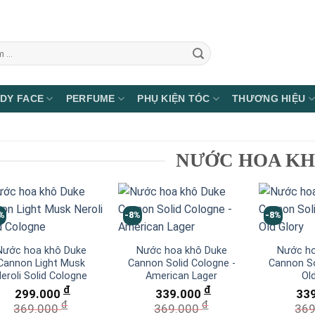
DY FACE
PERFUME
PHỤ KIỆN TÓC
THƯƠNG HIỆU
NƯỚC HOA K
%
-8%
-8%
Nước hoa khô Duke
Nước hoa khô Duke
Nước ho
Cannon Light Musk
Cannon Solid Cologne -
Cannon So
eroli Solid Cologne
American Lager
Ol
đ
đ
299.000
339.000
33
đ
đ
369.000
369.000
36