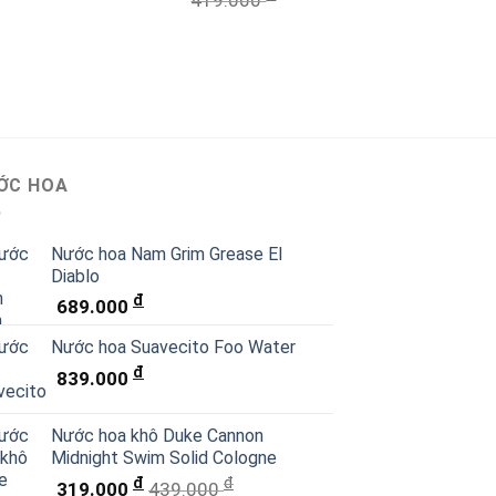
419.000
ỚC HOA
Nước hoa Nam Grim Grease El
Diablo
đ
689.000
Nước hoa Suavecito Foo Water
đ
839.000
Nước hoa khô Duke Cannon
Midnight Swim Solid Cologne
đ
đ
319.000
439.000