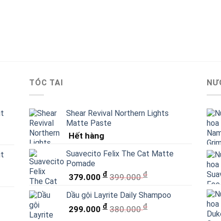
TÓC TAI
NƯ
it
Shear Revival Northern Lights
Matte Paste
Hết hàng
Suavecito Felix The Cat Matte
it
Pomade
đ
đ
379.000
399.000
Dầu gội Layrite Daily Shampoo
đ
đ
299.000
380.000