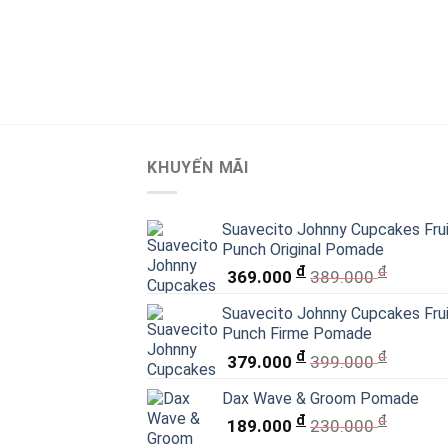
KHUYẾN MÃI
Suavecito Johnny Cupcakes Fru
Punch Original Pomade
đ
đ
369.000
389.000
Suavecito Johnny Cupcakes Fru
Punch Firme Pomade
đ
đ
379.000
399.000
Dax Wave & Groom Pomade
đ
đ
189.000
230.000