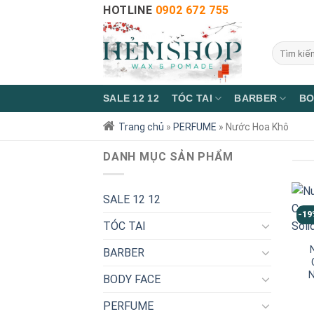
HOTLINE
0902 672 755
SALE 12 12
TÓC TAI
BARBER
BO
Trang chủ
»
PERFUME
»
Nước Hoa Khô
DANH MỤC SẢN PHẨM
SALE 12 12
-19
TÓC TAI
BARBER
N
BODY FACE
PERFUME