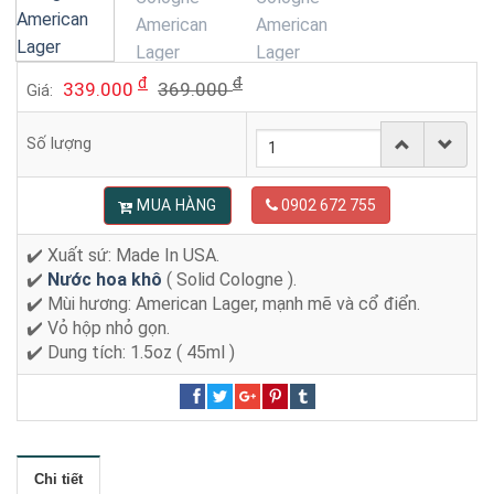
đ
đ
339.000
369.000
Giá:
Số lượng
MUA HÀNG
0902 672 755
✔️ Xuất sứ: Made In USA.
✔️
Nước hoa khô
( Solid Cologne ).
✔️ Mùi hương: American Lager, mạnh mẽ và cổ điển.
✔️ Vỏ hộp nhỏ gọn.
✔️ Dung tích: 1.5oz ( 45ml )
Chi tiết