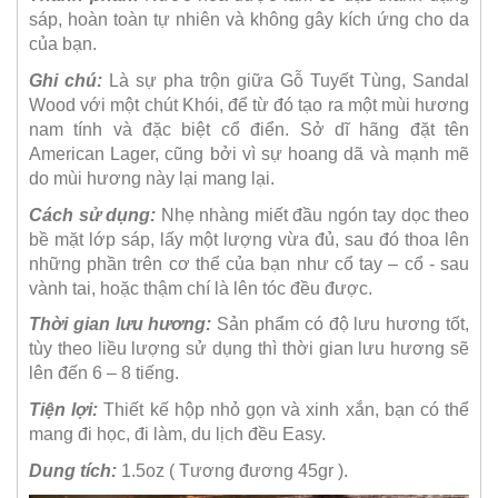
sáp, hoàn toàn tự nhiên và không gây kích ứng cho da
của bạn.
Ghi chú:
Là sự pha trộn giữa Gỗ Tuyết Tùng, Sandal
Wood với một chút Khói, để từ đó tạo ra một mùi hương
nam tính và đặc biệt cổ điển. Sở dĩ hãng đặt tên
American Lager, cũng bởi vì sự hoang dã và mạnh mẽ
do mùi hương này lại mang lại.
Cách sử dụng:
Nhẹ nhàng miết đầu ngón tay dọc theo
bề mặt lớp sáp, lấy một lượng vừa đủ, sau đó thoa lên
những phần trên cơ thể của bạn như cổ tay – cổ - sau
vành tai, hoặc thậm chí là lên tóc đều được.
Thời gian lưu hương:
Sản phẩm có độ lưu hương tốt,
tùy theo liều lượng sử dụng thì thời gian lưu hương sẽ
lên đến 6 – 8 tiếng.
Tiện lợi:
Thiết kế hộp nhỏ gọn và xinh xắn, bạn có thể
mang đi học, đi làm, du lịch đều Easy.
Dung tích:
1.5oz ( Tương đương 45gr ).