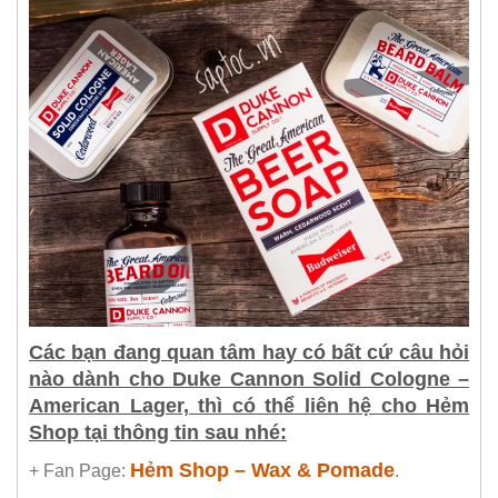
Các bạn đang quan tâm hay có bất cứ câu hỏi
nào dành cho Duke Cannon Solid Cologne –
American Lager, thì có thể liên hệ cho Hẻm
Shop tại thông tin sau nhé:
Hẻm Shop – Wax & Pomade
+ Fan Page:
.