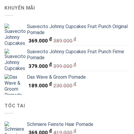
KHUYẾN MÃI
Suavecito Johnny Cupcakes Fruit Punch Original
Pomade
đ
đ
369.000
389.000
Suavecito Johnny Cupcakes Fruit Punch Firme
Pomade
đ
đ
379.000
399.000
Dax Wave & Groom Pomade
đ
đ
189.000
230.000
TÓC TAI
Schmiere Feinste Haar Pomade
đ
đ
369.000
419.000