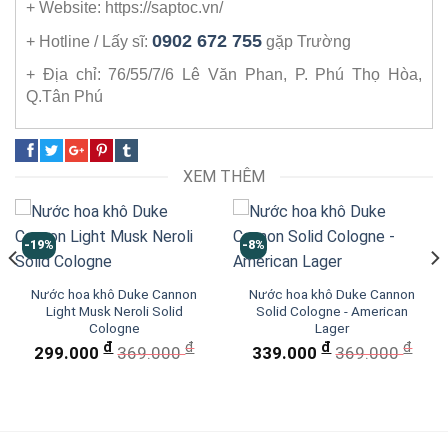
+ Website: https://saptoc.vn/
0902 672 755
+ Hotline / Lấy sĩ:
gặp Trường
+ Địa chỉ: 76/55/7/6 Lê Văn Phan, P. Phú Thọ Hòa,
Q.Tân Phú
XEM THÊM
-19%
-8%
Nước hoa khô Duke Cannon
Nước hoa khô Duke Cannon
Light Musk Neroli Solid
Solid Cologne - American
Cologne
Lager
đ
đ
đ
đ
299.000
369.000
339.000
369.000