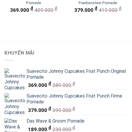
Pomade
Frankenstein Pomade
đ
đ
đ
đ
369.000
409.000
379.000
419.000
KHUYẾN MÃI
Suavecito Johnny Cupcakes Fruit Punch Original
Pomade
đ
đ
369.000
389.000
Suavecito Johnny Cupcakes Fruit Punch Firme
Pomade
đ
đ
379.000
399.000
Dax Wave & Groom Pomade
đ
đ
189.000
230.000