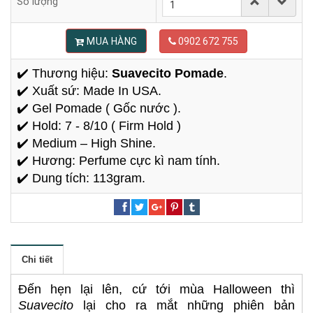
Số lượng
MUA HÀNG
0902 672 755
✔️ Thương hiệu:
Suavecito Pomade
.
✔️ Xuất sứ: Made In USA.
✔️ Gel Pomade ( Gốc nước ).
✔️ Hold: 7 - 8/10 ( Firm Hold )
✔️ Medium – High Shine.
✔️ Hương: Perfume cực kì nam tính.
✔️ Dung tích: 113gram.
Chi tiết
Đến hẹn lại lên, cứ tới mùa Halloween thì
Suavecito
lại cho ra mắt những phiên bản