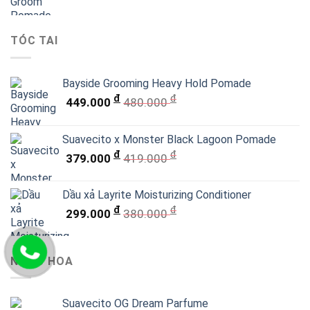
TÓC TAI
Bayside Grooming Heavy Hold Pomade
đ
đ
449.000
480.000
Suavecito x Monster Black Lagoon Pomade
đ
đ
379.000
419.000
Dầu xả Layrite Moisturizing Conditioner
đ
đ
299.000
380.000
NƯỚC HOA
Suavecito OG Dream Parfume