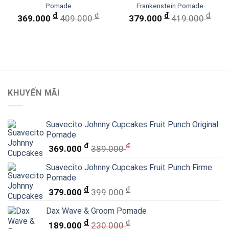
Pomade
Frankenstein Pomade
đ
đ
đ
đ
369.000
409.000
379.000
419.000
KHUYẾN MÃI
Suavecito Johnny Cupcakes Fruit Punch Original
Pomade
đ
đ
369.000
389.000
Suavecito Johnny Cupcakes Fruit Punch Firme
Pomade
đ
đ
379.000
399.000
Dax Wave & Groom Pomade
đ
đ
189.000
230.000