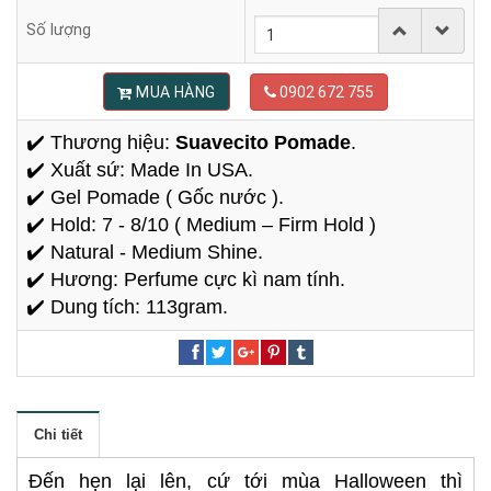
Số lượng
MUA HÀNG
0902 672 755
✔️ Thương hiệu:
Suavecito Pomade
.
✔️ Xuất sứ: Made In USA.
✔️ Gel Pomade ( Gốc nước ).
✔️ Hold: 7 - 8/10 ( Medium – Firm Hold )
✔️ Natural - Medium Shine.
✔️ Hương: Perfume cực kì nam tính.
✔️ Dung tích: 113gram.
Chi tiết
Đến hẹn lại lên, cứ tới mùa Halloween thì