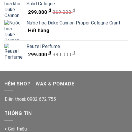
Solid Cologne
đ
đ
299.000
369.000
Nước hoa Duke Cannon Proper Cologne Grant
Hết hàng
Reuzel Perfume
đ
đ
299.000
380.000
HẺM SHOP - WAX & POMADE
Điện thoại:
0902 672 755
THÔNG TIN
> Giới thiệu