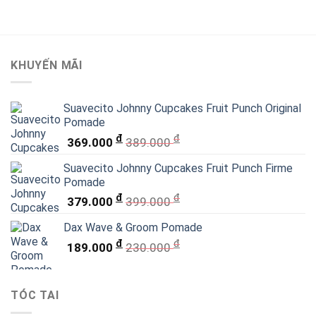
KHUYẾN MÃI
Suavecito Johnny Cupcakes Fruit Punch Original
Pomade
đ
đ
369.000
389.000
Suavecito Johnny Cupcakes Fruit Punch Firme
Pomade
đ
đ
379.000
399.000
Dax Wave & Groom Pomade
đ
đ
189.000
230.000
TÓC TAI