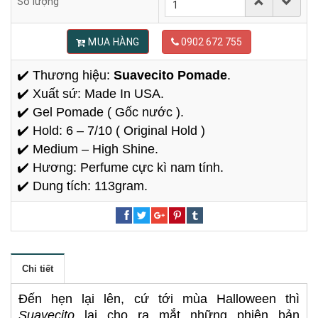
Số lượng
MUA HÀNG
0902 672 755
✔️ Thương hiệu:
Suavecito Pomade
.
✔️ Xuất sứ: Made In USA.
✔️ Gel Pomade ( Gốc nước ).
✔️ Hold: 6 – 7/10 ( Original Hold )
✔️ Medium – High Shine.
✔️ Hương: Perfume cực kì nam tính.
✔️ Dung tích: 113gram.
Chi tiết
Đến hẹn lại lên, cứ tới mùa Halloween thì
Suavecito
lại cho ra mắt những phiên bản