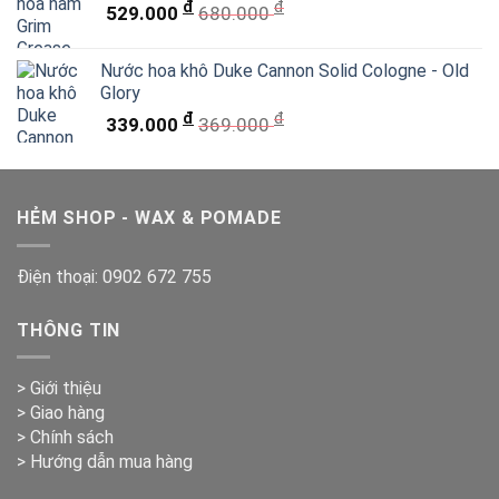
đ
đ
529.000
680.000
Nước hoa khô Duke Cannon Solid Cologne - Old
Glory
đ
đ
339.000
369.000
HẺM SHOP - WAX & POMADE
Điện thoại:
0902 672 755
THÔNG TIN
> Giới thiệu
> Giao hàng
> Chính sách
> Hướng dẫn mua hàng