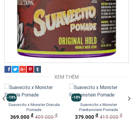
XEM THÊM
-10%
-10%
Suavecito x Monster Dracula
Suavecito x Monster
Pomade
Frankenstein Pomade
đ
đ
đ
đ
369.000
409.000
379.000
419.000