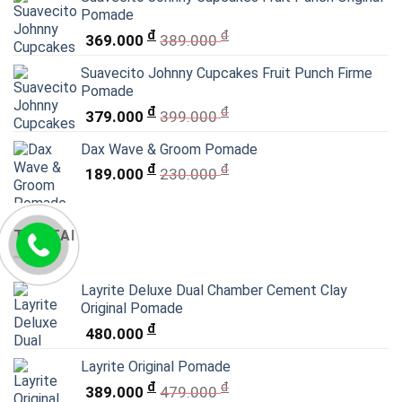
Pomade
đ
đ
369.000
389.000
Suavecito Johnny Cupcakes Fruit Punch Firme
Pomade
đ
đ
379.000
399.000
Dax Wave & Groom Pomade
đ
đ
189.000
230.000
TÓC TAI
Layrite Deluxe Dual Chamber Cement Clay
Original Pomade
đ
480.000
Layrite Original Pomade
đ
đ
389.000
479.000