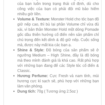
của bạn luôn trong trạng thái cố định, dù cho
công việc của bạn có phải đội mũ bảo hiểm
nhiều giờ liền.
Volume & Texture:
Monster Hold cho tóc bạn độ
giữ nếp cao, thì bù lại phần Volume chỉ vừa đủ
xài, vì bản thân Monster Hold một dòng Pomade
gốc dầu thiên hướng cổ điển nên sản phẩm chỉ
chú trọng đến kết dính & độ giữ nếp. Cuộc sống
mà, được này mất kia các bạn ạ.
Shine & Style:
Độ bóng của sản phẩm sẽ ở
ngưỡng Medium – High Shine, đây là độ bóng
mà theo mình đánh giá là khá cao. Rất phù hợp
với những bạn đang để các Style tóc cổ điển &
Classic.
Hương Perfume:
Cực Fresh và nam tính, mùi
hương cực kì sạch sẽ, phù hợp với những bạn
làm văn phòng.
Dung tích:
70g ( Tương ứng 2.5oz )