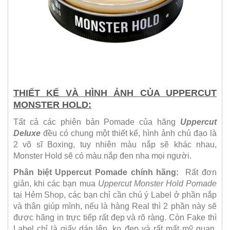
THIẾT KẾ VÀ HÌNH ẢNH CỦA UPPERCUT
MONSTER HOLD:
Tất cả các phiên bản Pomade của hãng
Uppercut
Deluxe
đều có chung một thiết kế, hình ảnh chủ đạo là
2 võ sĩ Boxing, tuy nhiên màu nắp sẽ khác nhau,
Monster Hold sẽ có màu nắp đen nha mọi người.
Phân biệt Uppercut Pomade chính hãng:
Rất đơn
giản, khi các bạn mua
Uppercut Monster Hold Pomade
tại Hẻm Shop, các bạn chỉ cần chú ý Label ở phần nắp
và thân giúp mình, nếu là hàng Real thì 2 phần này sẽ
được hãng in trực tiếp rất đẹp và rõ ràng. Còn Fake thì
Label chỉ là giấy dán lên, ko đẹp và rất mất mỹ quan,