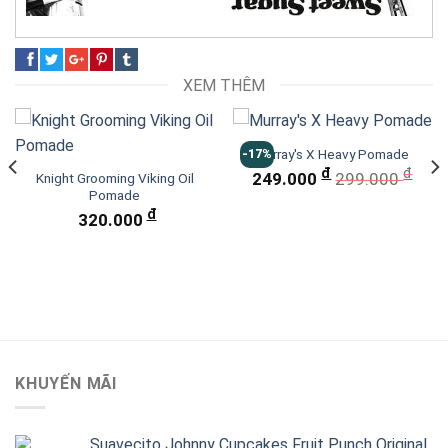
XEM THÊM
Murray's X Heavy Pomade
-17%
đ
đ
249.000
299.000
Knight Grooming Viking Oil
Pomade
đ
320.000
KHUYẾN MÃI
Suavecito Johnny Cupcakes Fruit Punch Original