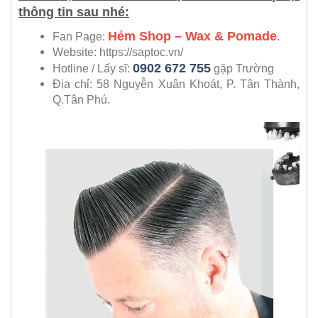
thông tin sau nhé:
Hẻm Shop – Wax & Pomade
Fan Page:
.
Website: https://saptoc.vn/
0902 672 755
Hotline / Lấy sĩ:
gặp Trường
Địa chỉ: 58 Nguyễn Xuân Khoát, P. Tân Thành,
Q.Tân Phú.