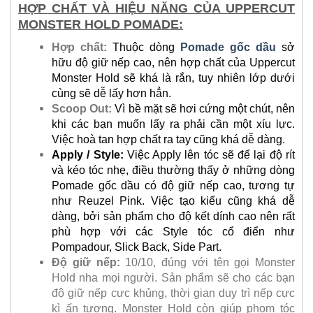
HỢP CHẤT VÀ HIỆU NĂNG CỦA UPPERCUT
MONSTER HOLD POMADE:
Hợp chất:
Thuộc dòng
Pomade gốc dầu
sở
hữu độ giữ nếp cao, nên hợp chất của Uppercut
Monster Hold sẽ khá là rắn, tuy nhiên lớp dưới
cùng sẽ dễ lấy hơn hẳn.
Scoop Out:
Vì bề mặt sẽ hơi cứng một chút, nên
khi các bạn muốn lấy ra phải cần một xíu lực.
Việc hoà tan hợp chất ra tay cũng khá dễ dàng.
Apply / Style:
Việc Apply lên tóc sẽ để lại độ rít
và kéo tóc nhẹ, điều thường thấy ở những dòng
Pomade gốc dầu có độ giữ nếp cao, tương tự
như Reuzel Pink. Việc tạo kiểu cũng khá dễ
dàng, bởi sản phẩm cho độ kết dính cao nên rất
phù hợp với các Style tóc cổ điển như
Pompadour, Slick Back, Side Part.
Độ giữ nếp:
10/10, đúng với tên gọi Monster
Hold nha mọi người. Sản phẩm sẽ cho các bạn
độ giữ nếp cưc khủng, thời gian duy trì nếp cực
kì ấn tượng. Monster Hold còn giúp phom tóc