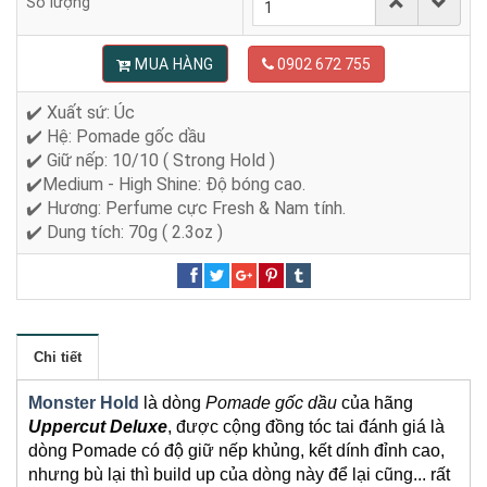
Số lượng
MUA HÀNG
0902 672 755
✔️ Xuất sứ: Úc
✔️ Hệ: Pomade gốc dầu
✔️ Giữ nếp: 10/10 ( Strong Hold )
✔️Medium - High Shine: Độ bóng cao.
✔️ Hương: Perfume cực Fresh & Nam tính.
✔️ Dung tích: 70g ( 2.3oz )
Chi tiết
Monster Hold
là dòng
Pomade gốc dầu
của hãng
Uppercut Deluxe
, được cộng đồng tóc tai đánh giá là
dòng Pomade có độ giữ nếp khủng, kết dính đỉnh cao,
nhưng bù lại thì build up của dòng này để lại cũng... rất