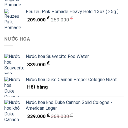
Reuzeu Pink Pomade Heavy Hold 1.3oz ( 35g )
đ
đ
209.000
259.000
NƯỚC HOA
Nước hoa Suavecito Foo Water
đ
839.000
Nước hoa Duke Cannon Proper Cologne Grant
Hết hàng
Nước hoa khô Duke Cannon Solid Cologne -
American Lager
đ
đ
339.000
369.000