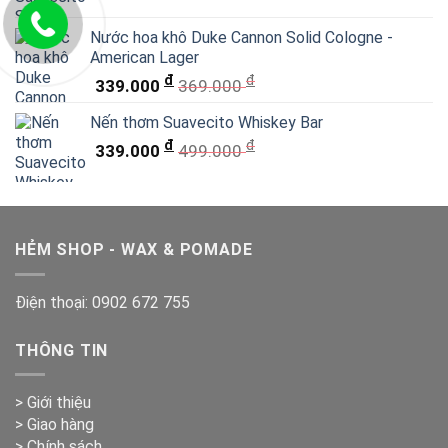
Nước hoa khô Duke Cannon Solid Cologne -
American Lager
đ
đ
339.000
369.000
Nến thơm Suavecito Whiskey Bar
đ
đ
339.000
499.000
HẺM SHOP - WAX & POMADE
Điện thoại:
0902 672 755
THÔNG TIN
> Giới thiệu
> Giao hàng
> Chính sách