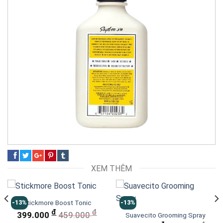
XEM THÊM
Stickmore Boost Tonic
-13%
-13%
đ
đ
399.000
459.000
Suavecito Grooming Spray