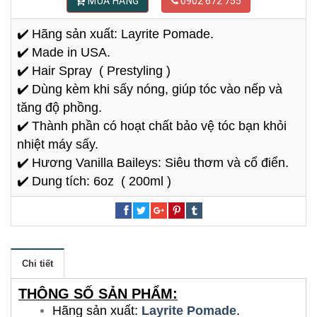
MUA HÀNG
0902 672 755
✔️
Hãng sản xuất: Layrite Pomade.
✔️
Made in USA.
✔️
Hair Spray ( Prestyling )
✔️
Dùng kèm khi sấy nóng, giúp tóc vào nếp và
tăng độ phồng.
✔️
Thành phần có hoạt chất bảo vệ tóc bạn khỏi
nhiệt máy sấy.
✔️
Hương Vanilla Baileys: Siêu thơm và cổ điển.
✔️
Dung tích: 6oz ( 200ml )
Chi tiết
THÔNG SỐ SẢN PHẨM:
Hãng sản xuất:
Layrite Pomade
.