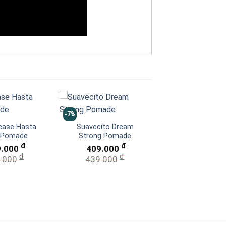
-7%
-7%
ease Hasta
Suavecito Dream
Suavecito El Do
 Pomade
Strong Pomade
Strong Poma
đ
đ
9.000
409.000
409.000
đ
đ
đ
.000
439.000
439.000