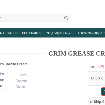
DY FACE
PERFUME
PHỤ KIỆN TÓC
THƯƠNG HIỆU
GRIM GREASE C
479
Giá:
Số lượng
✔️
Ship C