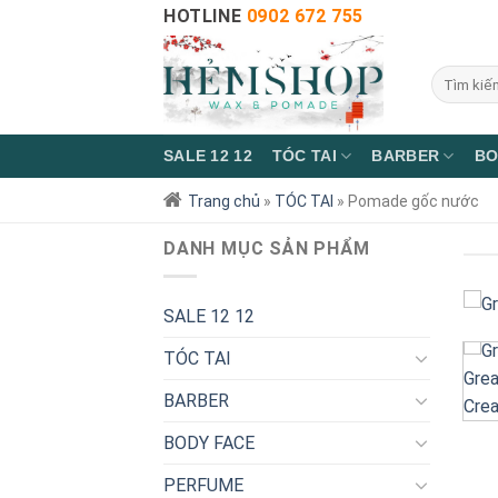
HOTLINE
0902 672 755
SALE 12 12
TÓC TAI
BARBER
BO
Trang chủ
»
TÓC TAI
»
Pomade gốc nước
DANH MỤC SẢN PHẨM
SALE 12 12
TÓC TAI
BARBER
BODY FACE
PERFUME