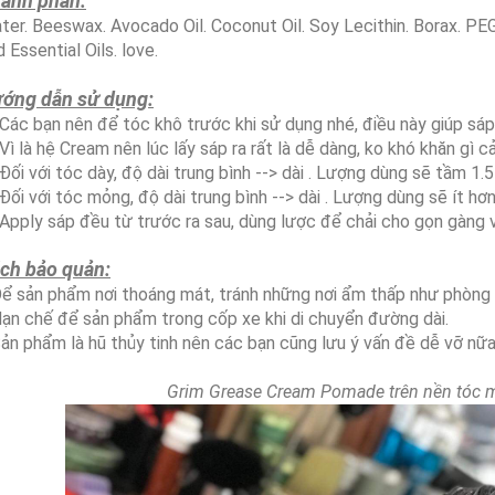
ành phần:
ter. Beeswax. Avocado Oil. Coconut Oil. Soy Lecithin. Borax. P
 Essential Oils. love.
ớng dẫn sử dụng:
Các bạn nên để tóc khô trước khi sử dụng nhé, điều này giúp sá
Vì là hệ Cream nên lúc lấy sáp ra rất là dễ dàng, ko khó khăn gì cả
Đối với tóc dày, độ dài trung bình --> dài . Lượng dùng sẽ tầm 1.5
Đối với tóc mỏng, độ dài trung bình --> dài . Lượng dùng sẽ ít hơn
Apply sáp đều từ trước ra sau, dùng lược để chải cho gọn gàng và
ch bảo quản:
Để sản phẩm nơi thoáng mát, tránh những nơi ẩm thấp như phòng
Hạn chế để sản phẩm trong cốp xe khi di chuyển đường dài.
Sản phẩm là hũ thủy tinh nên các bạn cũng lưu ý vấn đề dễ vỡ nữa
Grim Grease Cream Pomade trên nền tóc m