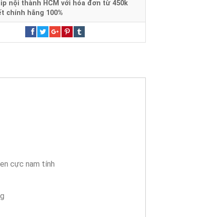
ip nội thành HCM với hóa đơn từ 450k
t chính hãng 100%
đen cực nam tính
ng