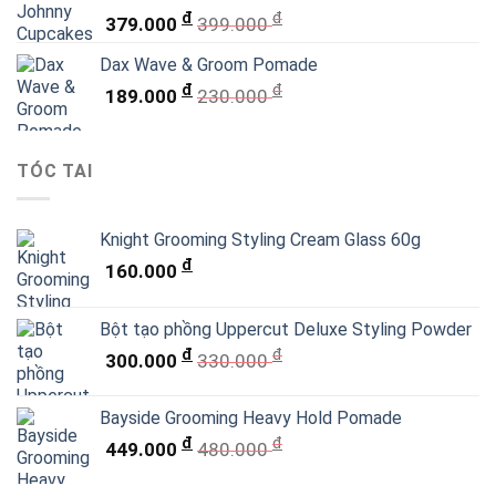
đ
đ
379.000
399.000
Dax Wave & Groom Pomade
đ
đ
189.000
230.000
TÓC TAI
Knight Grooming Styling Cream Glass 60g
đ
160.000
Bột tạo phồng Uppercut Deluxe Styling Powder
đ
đ
300.000
330.000
Bayside Grooming Heavy Hold Pomade
đ
đ
449.000
480.000