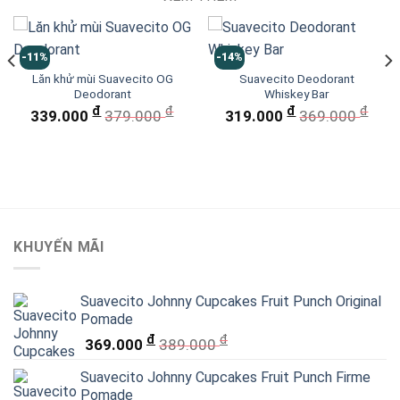
-11%
-14%
Lăn khử mùi Suavecito OG
Suavecito Deodorant
Deodorant
Whiskey Bar
đ
đ
đ
đ
339.000
379.000
319.000
369.000
KHUYẾN MÃI
Suavecito Johnny Cupcakes Fruit Punch Original
Pomade
đ
đ
369.000
389.000
Suavecito Johnny Cupcakes Fruit Punch Firme
Pomade