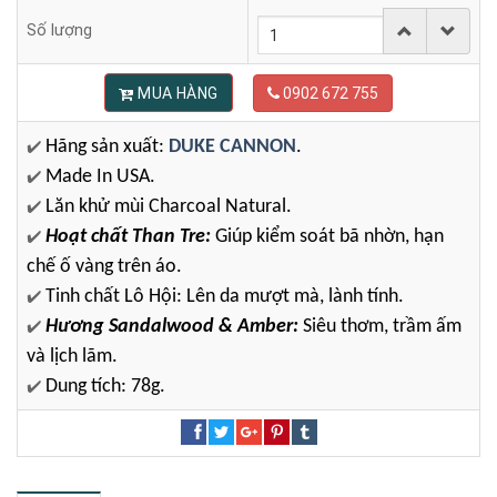
Số lượng
MUA HÀNG
0902 672 755
Hãng sản xuất:
DUKE CANNON
.
✔️
Made In USA.
✔️
Lăn khử mùi Charcoal Natural.
✔️
Hoạt chất Than Tre:
Giúp kiểm soát bã nhờn, hạn
✔️
chế ố vàng trên áo.
Tinh chất Lô Hội: Lên da mượt mà, lành tính.
✔️
Hương Sandalwood & Amber:
Siêu thơm, trầm ấm
✔️
và lịch lãm.
Dung tích: 78g.
✔️