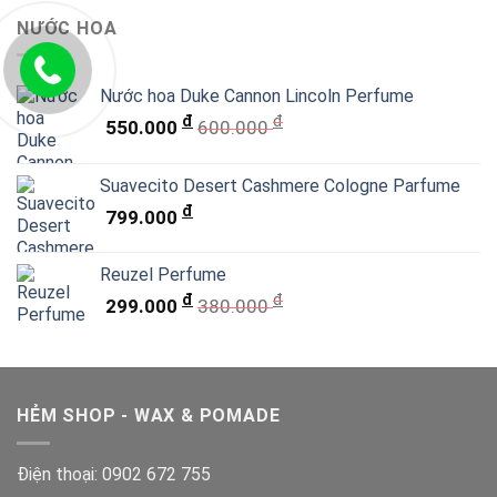
NƯỚC HOA
Nước hoa Duke Cannon Lincoln Perfume
đ
đ
550.000
600.000
Suavecito Desert Cashmere Cologne Parfume
đ
799.000
Reuzel Perfume
đ
đ
299.000
380.000
HẺM SHOP - WAX & POMADE
Điện thoại:
0902 672 755