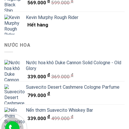
đ
đ
569.000
599.000
Kevin Murphy Rough Rider
Hết hàng
NƯỚC HOA
Nước hoa khô Duke Cannon Solid Cologne - Old
Glory
đ
đ
339.000
369.000
Suavecito Desert Cashmere Cologne Parfume
đ
799.000
Nến thơm Suavecito Whiskey Bar
đ
đ
339.000
499.000