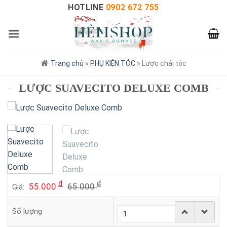
HOTLINE
0902 672 755
Trang chủ
»
PHỤ KIỆN TÓC
»
Lược chải tóc
LƯỢC SUAVECITO DELUXE COMB
đ
đ
55.000
65.000
Giá:
Số lượng