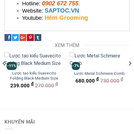
0902 672 755
Hotline:
.
SAPTOC.VN
Website:
Hẻm Grooming
Youtube:
XEM THÊM
-11%
-7%
Lược tạo kiểu Suavecito
Lược Metal Schmiere Comb
Folding Black Medium Size
đ
đ
680.000
730.000
đ
đ
239.000
270.000
KHUYẾN MÃI