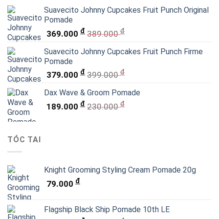
Suavecito Johnny Cupcakes Fruit Punch Original
Pomade
đ
đ
369.000
389.000
Suavecito Johnny Cupcakes Fruit Punch Firme
Pomade
đ
đ
379.000
399.000
Dax Wave & Groom Pomade
đ
đ
189.000
230.000
TÓC TAI
Knight Grooming Styling Cream Pomade 20g
đ
79.000
Flagship Black Ship Pomade 10th LE